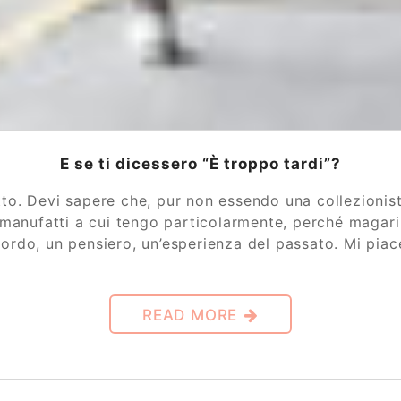
E se ti dicessero “È troppo tardi”?
tto. Devi sapere che, pur non essendo una collezionist
pi di manufatti a cui tengo particolarmente, perché ma
cordo, un pensiero, un’esperienza del passato. Mi pia
READ MORE