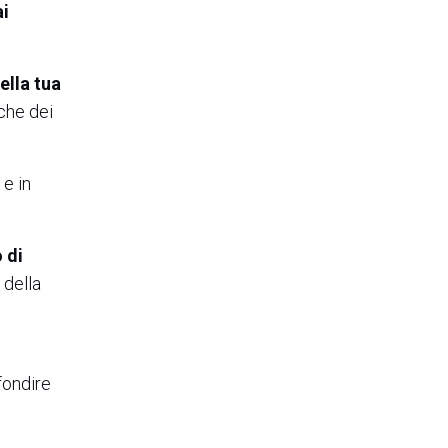
i
ella tua
nche dei
e in
 di
 della
fondire