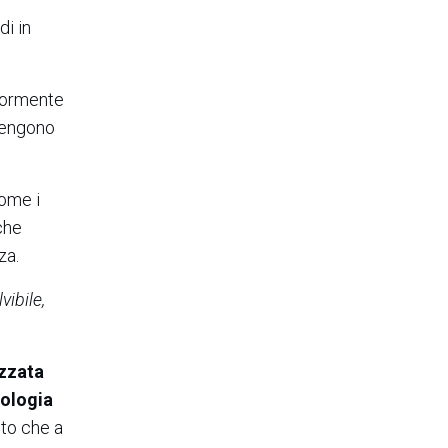
di in
giormente
 vengono
come i
che
za.
vibile,
izzata
pologia
uto che a