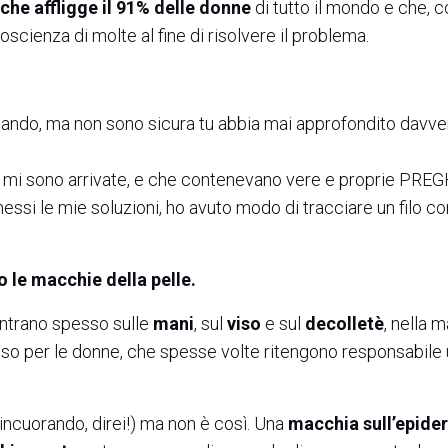
che affligge il 91% delle donne
di tutto il mondo e che, c
oscienza di molte al fine di risolvere il problema.
lando, ma non sono sicura tu abbia mai approfondito davver
he mi sono arrivate, e che contenevano vere e proprie PRE
essi le mie soluzioni, ho avuto modo di tracciare un filo c
le macchie della pelle.
ntrano spesso sulle
mani
, sul
viso
e sul
decolletè
, nella 
oso per le donne, che spesse volte ritengono responsabile
rincuorando, direi!) ma non è così. Una
macchia sull’epide