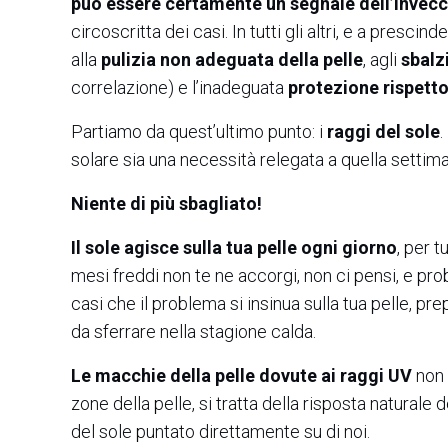
può essere certamente un segnale dell’inve
circoscritta dei casi. In tutti gli altri, e a presci
alla
pulizia non adeguata della pelle
, agli
sbalz
correlazione) e l’inadeguata
protezione rispetto
Partiamo da quest’ultimo punto: i
raggi del sole
.
solare sia una necessità relegata a quella settima
Niente di più sbagliato!
Il sole agisce sulla tua pelle ogni giorno
, per t
mesi freddi non te ne accorgi, non ci pensi, e prob
casi che il problema si insinua sulla tua pelle, pr
da sferrare nella stagione calda.
Le macchie della pelle dovute ai raggi UV
non
zone della pelle, si tratta della risposta natural
del sole puntato direttamente su di noi.