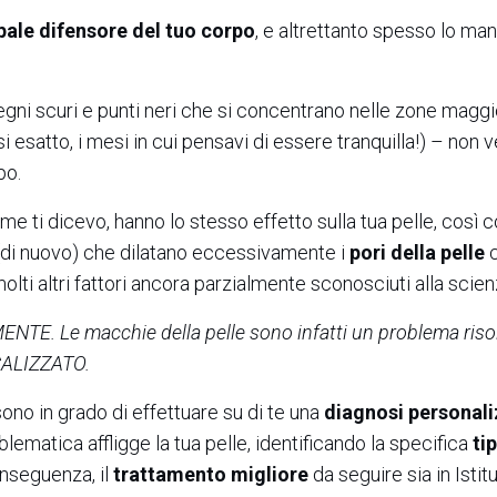
ipale difensore del tuo corpo
, e altrettanto spesso lo man
segni scuri e punti neri che si concentrano nelle zone mag
si esatto, i mesi in cui pensavi di essere tranquilla!) – non
po.
ome ti dicevo, hanno lo stesso effetto sulla tua pelle, così 
(di nuovo) che dilatano eccessivamente i
pori della pelle
molti altri fattori ancora parzialmente sconosciuti alla scien
MENTE. Le macchie della pelle sono infatti un problema risol
CALIZZATO.
ono in grado di effettuare su di te una
diagnosi personal
matica affligge la tua pelle, identificando la specifica
ti
onseguenza, il
trattamento migliore
da seguire sia in Istit