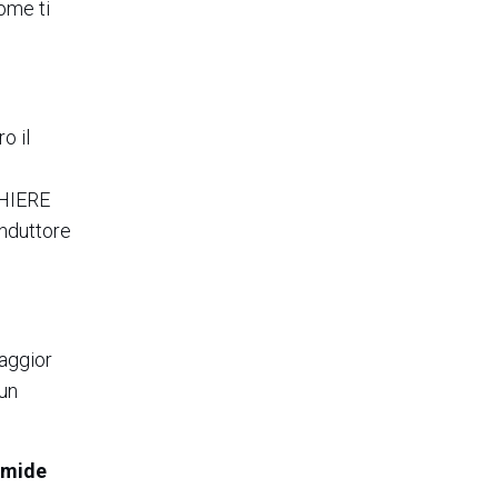
ome ti
o il
GHIERE
onduttore
maggior
 un
rmide