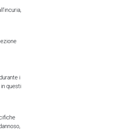
l’incuria,
tezione
 durante i
 in questi
cifiche
 dannoso,