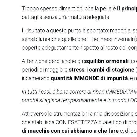
Troppo spesso dimentichi che la pelle è
il princ
battaglia senza un’armatura adeguata!
Il risultato a questo punto è scontato: macchie, 
sensibili, nonché quelle che – nei mesi invernali (
coperte adeguatamente rispetto al resto del cor
Attenzione però, anche gli
squilibri ormonali
, c
periodi di maggiore
stress
, i
cambi di stagione
incamerano
quantità IMMONDE di impurità
, e 
In tutti i casi, è bene correre ai ripari IMMEDIATA
purché si agisca tempestivamente e in modo LO
Attraverso le strumentazioni a mia disposizione s
che stabilisca CON ESATTEZZA quale tipo di proble
di macchie con cui abbiamo a che fare
e, di c