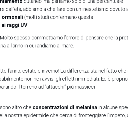
cchiamento
cutaneo, ma parliamo solo di una percentuale
ndere dall’età, abbiamo a che fare con un inestetismo dovuto al
i ormonali
(molti studi confermano questa
 ai raggi UV
!
 Molto spesso commettiamo l’errore di pensare che la pro
na all’anno in cui andiamo al mare.
utto l’anno, estate e inverno! La differenza sta nel fatto che
abilmente non ne ravvisi gli effetti immediati. Ed è proprio
eparando il terreno ad “attacchi” più massicci
 sono altro che
concentrazioni di melanina
in alcune spe
e della nostra epidermide che cerca di fronteggiare l’impeto,