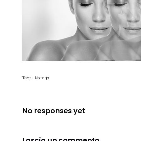
Tags:
No tags
No responses yet
Lascia un commento